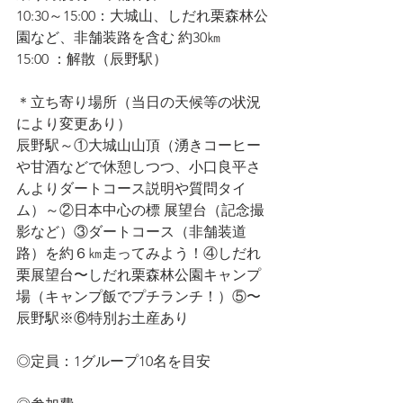
10:30～15:00：大城山、しだれ栗森林公
園など、非舗装路を含む 約30㎞
15:00 ：解散（辰野駅）
＊立ち寄り場所（当日の天候等の状況
により変更あり）
辰野駅～①大城山山頂（湧きコーヒー
や甘酒などで休憩しつつ、小口良平さ
んよりダートコース説明や質問タイ
ム）～②日本中心の標 展望台（記念撮
影など）③ダートコース（非舗装道
路）を約６㎞走ってみよう！④しだれ
栗展望台〜しだれ栗森林公園キャンプ
場（キャンプ飯でプチランチ！）⑤〜
辰野駅※⑥特別お土産あり
◎定員：1グループ10名を目安