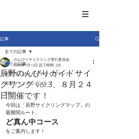
記事
全ての記事
のんびりサイクリング実行委員会
全ての記事
2019年7月15日
読了時間: 2分
辰野のんびりガイドサイ
辰野のんびりガイドサイクリング
クリング vol.3、８月２４
辰野サイクリングマップ
ALL
日開催です！
今回は「辰野サイクリングマップ」の
最難関ルート、
ど真ん中コース
をご案内します！