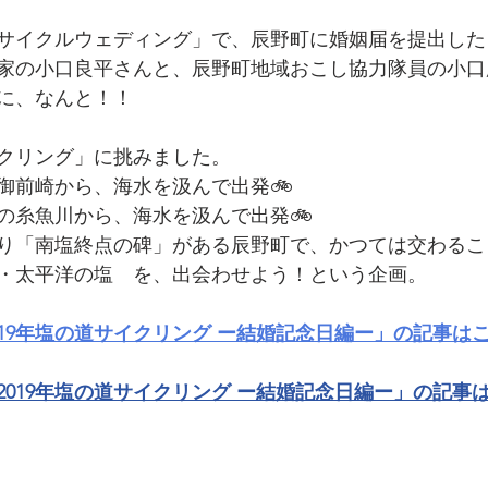
ん中サイクルウェディング」で、辰野町に婚姻届を提出した
家の小口良平さんと、辰野町地域おこし協力隊員の小口
日に、なんと！！
クリング」に挑みました。
御前崎から、海水を汲んで出発🚲
の糸魚川から、海水を汲んで出発🚲
り「南塩終点の碑」がある辰野町で、かつては交わるこ
・太平洋の塩　を、出会わせよう！という企画。
019年塩の道サイクリング ー結婚記念日編ー」の記事は
2019年塩の道サイクリング ー結婚記念日編ー」の記事