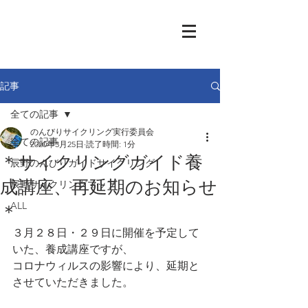
記事
全ての記事
のんびりサイクリング実行委員会
全ての記事
2020年3月25日
読了時間: 1分
＊サイクリングガイド養
辰野のんびりガイドサイクリング
成講座、再延期のお知らせ
辰野サイクリングマップ
ALL
＊
３月２８日・２９日に開催を予定して
いた、養成講座ですが、
コロナウィルスの影響により、延期と
させていただきました。